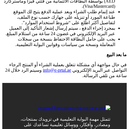
AED) بواسطة البطاقات الائتمانية من فئتي فيزا وماستركارد
(Visa/Mastercard).
عند إتمام طلب الشراء وبعد عملية الدفع يتيح لك الموقع
طباعة المورد أو تنزيله على جهازك حسب نوع الملف،
لتفاصيل أكثر اطّلع على “شروط استخدام الموارد”.
بمجرد إجراء الدفع ، سيتم إرسال إشعار التأكيد إلى العميل
عبر البريد الإلكتروني في غضون 24 ساعة من استلام المبلغ.
يجب على حامل البطاقة الاحتفاظ بنسخة من سجلات
المعاملة ونسخة من سياسات وقوانين البوابة التعليمية.
ما بعد البيع
في حال مواجهة أي مشكلة تتعلق بعملية الشراء أو المنتج الرجاء
التواصل عبر البريد الإلكتروني
info@e-prtal.ae
وسيتم الرد خلال 24
ساعة من تلقي الرسالة.
تتمثل مهمة البوابة التعليمية في تزويدك بمنتجات،
ومصادر، وأفكار، ووسائل تعليمية تساعدك على