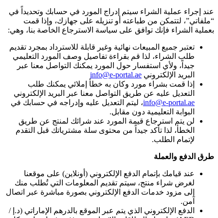
عند إجراء عملية الشراء سيتم إدراج المورد في حسابك وتحديداً في
“ملفاتي”، لتتمكن من طباعته أو تنزيله على جهازك، وإذا قمت
بعملية الشراء فإنك توافق على سياسة الاسترجاع الخاصة بنا، وهي:
تعتبر جميع المبيعات نهائية وغير قابلة للاسترداد بمجرد تقديم
طلب الشراء، لذا قم بقراءة تفاصيل وصف المورد التعليمي
جيداً، ولأي استفسار حول المورد يمكنك التواصل معنا عبر
البريد الإلكتروني
info@e-portal.ae
إذا قمت بشراء مورد وكان به خطأ إملائي يمكنك طلب
التعديل عليه عن طريق التواصل معنا عبر البريد الإلكتروني
info@e-portal.ae
، ليتم التعديل عليه وإدراجه في حسابك في
البوابة التعليمية دون مقابل.
لن يتم استرجاع قيمة المورد عند شرائك لمنتج عن طريق
الخطأ، لذا تأكد جيداً من محتوى سلة مشترياتك قبل التقدم
لإتمام الطلب.
طرق الدفع والعملة
عند قيامك بإتمام الدفع الإلكتروني (أونلاين) على موقعنا
لغرض شراء منتج، سيتم تقديم المعلومات التي تُطلب منك
إلى مزود خدمات الدفع الإلكتروني بصورة مباشرة عبر اتصال
آمن.
الدفع الإلكتروني الذي يتم عبر الموقع بالدرهم الإماراتي (د.إ /