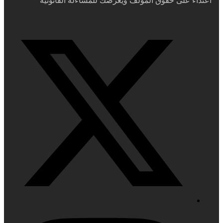
اعتداءً على حقوق المؤلف ويُعرضك للمساءلة القانونية