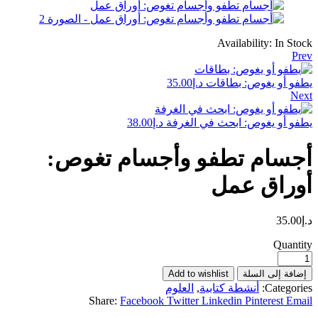
Availability:
In Stock
Prev
يطفو أو يغوص: بطاقات
د.إ
35.00
Next
يطفو أو يغوص: ابحث في الغرفة
د.إ
38.00
أجسام تطفو وأجسام تغوص:
أوراق عمل
د.إ
35.00
Quantity
إضافة إلى السلة
Add to wishlist
Categories:
أنشطة كتابية
,
العلوم
Share:
Facebook
Twitter
Linkedin
Pinterest
Email