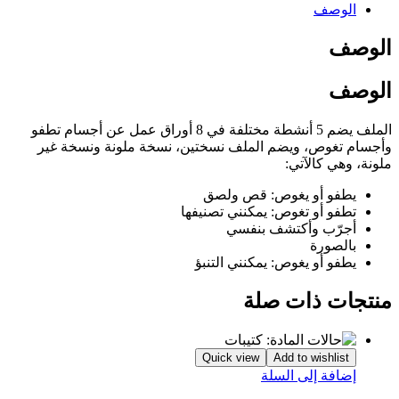
الوصف
الوصف
الوصف
الملف يضم 5 أنشطة مختلفة في 8 أوراق عمل عن أجسام تطفو
وأجسام تغوص، ويضم الملف نسختين، نسخة ملونة ونسخة غير
ملونة، وهي كالآتي:
يطفو أو يغوص: قص ولصق
تطفو أو تغوص: يمكنني تصنيفها
أجرّب وأكتشف بنفسي
بالصورة
يطفو أو يغوص: يمكنني التنبؤ
منتجات ذات صلة
Quick view
Add to wishlist
إضافة إلى السلة