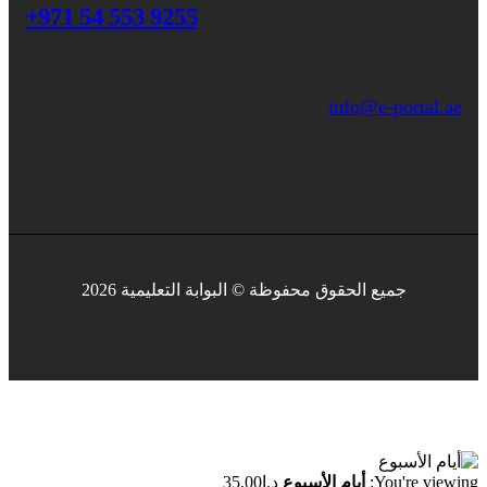
+971 54 553 9255
info@e-portal.ae
جميع الحقوق محفوظة © البوابة التعليمية 2026
You're viewing:
أيام الأسبوع
د.إ
35.00