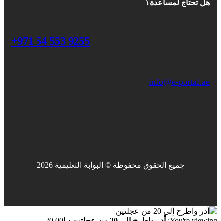
هل تحتاج لمساعدة؟
+971 54 553 9255
info@e-portal.ae
جميع الحقوق محفوظة © البوابة التعليمية 2026
You're viewing:
أدر واطرح إلى 20 من عجلتين
د.إ
20.00