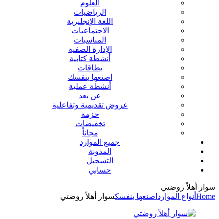
العلوم
الرياضيات
اللغة الإنجليزية
الاجتماعيات
المناسبات
الإدارة الصفية
أنشطة كتابية
بطاقات
اصنعها بنفسك
أنشطة عملية
عن بعد
عروض تقديمية وتفاعلية
حزمة
تخفيضات
مجاناً
جميع الموارد
المدونة
التسجيل
حسابي
سوار أهلاً روضتي
Home
أنواع الموارد
اصنعها بنفسك
سوار أهلاً روضتي