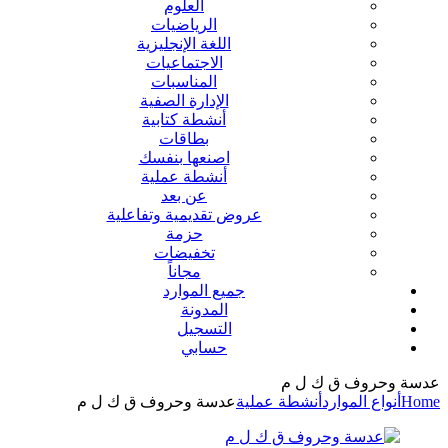
العلوم
الرياضيات
اللغة الإنجليزية
الاجتماعيات
المناسبات
الإدارة الصفية
أنشطة كتابية
بطاقات
اصنعها بنفسك
أنشطة عملية
عن بعد
عروض تقديمية وتفاعلية
حزمة
تخفيضات
مجاناً
جميع الموارد
المدونة
التسجيل
حسابي
عدسة وحروف ق ك ل م
Home
أنواع الموارد
أنشطة عملية
عدسة وحروف ق ك ل م