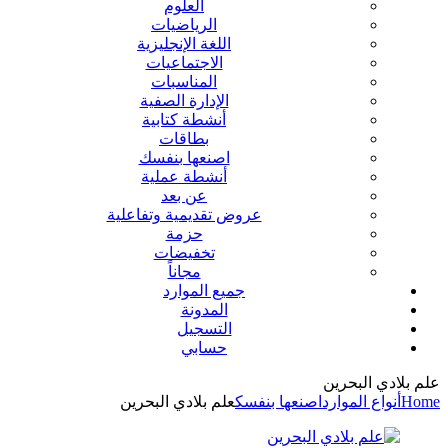
العلوم
الرياضيات
اللغة الإنجليزية
الاجتماعيات
المناسبات
الإدارة الصفية
أنشطة كتابية
بطاقات
اصنعها بنفسك
أنشطة عملية
عن بعد
عروض تقديمية وتفاعلية
حزمة
تخفيضات
مجاناً
جميع الموارد
المدونة
التسجيل
حسابي
علم بلادي البحرين
Home
أنواع الموارد
اصنعها بنفسك
علم بلادي البحرين