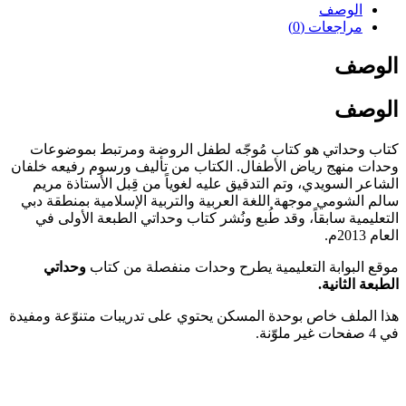
الوصف
مراجعات (0)
الوصف
الوصف
كتاب وحداتي هو كتاب مُوجّه لطفل الروضة ومرتبط بموضوعات
وحدات منهج رياض الأطفال. الكتاب من تأليف ورسوم رفيعه خلفان
الشاعر السويدي، وتم التدقيق عليه لغوياً من قِبل الأستاذة مريم
سالم الشومي موجهة اللغة العربية والتربية الإسلامية بمنطقة دبي
التعليمية سابقاً، وقد طُبع ونُشر كتاب وحداتي الطبعة الأولى في
العام 2013م.
موقع البوابة التعليمية يطرح وحدات منفصلة من كتاب
وحداتي
الطبعة الثانية.
هذا الملف خاص بوحدة المسكن يحتوي على تدريبات متنوّعة ومفيدة
في 4 صفحات غير ملوّنة.