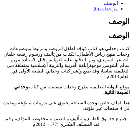
الوصف
مراجعات (0)
الوصف
الوصف
كتاب وحداتي هو كتاب مُوجّه لطفل الروضة ومرتبط بموضوعات
وحدات منهج رياض الأطفال. الكتاب من تأليف ورسوم رفيعه خلفان
الشاعر السويدي، وتم التدقيق عليه لغوياً من قِبل الأستاذة مريم
سالم الشومي موجهة اللغة العربية والتربية الإسلامية بمنطقة دبي
التعليمية سابقاً، وقد طُبع ونُشر كتاب وحداتي الطبعة الأولى في
العام 2013م.
موقع البوابة التعليمية يطرح وحدات منفصلة من كتاب
وحداتي
الطبعة الثانية.
هذا الملف خاص بوحدة السياحة يحتوي على تدريبات متنوّعة ومفيدة
في 4 صفحات غير ملوّنة.
جميـع حقــوق الطبـع والتأليف والتصميـم محفوظة للمؤلف، رقم
قيد المصنّف الفكـري (177 – 2012م